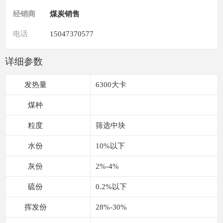
经销商
煤炭销售
电话
15047370577
详细参数
发热量
6300大卡
煤种
粒度
筛选中块
水份
10%以下
灰份
2%-4%
硫份
0.2%以下
挥发份
28%-30%