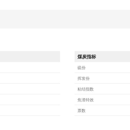
煤炭指标
硫份
挥发份
粘结指数
焦渣特效
票数