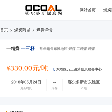
网站首页
煤炭
首页
>
煤炭商城
> 煤炭详情
一精煤
一三籽
常年销售东胜地区 煨煤 二精煤 精煤
¥330.00元/吨

东胜区万正路港信息服务中心
2018年05月24日
--
鄂尔多斯市东胜区
更新时间
库存
产地