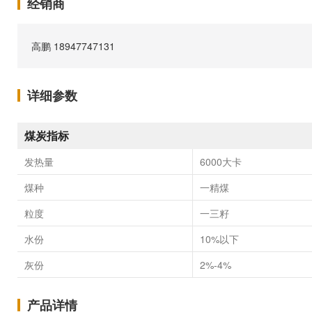
经销商
高鹏 18947747131
详细参数
煤炭指标
发热量
6000大卡
煤种
一精煤
粒度
一三籽
水份
10%以下
灰份
2%-4%
产品详情