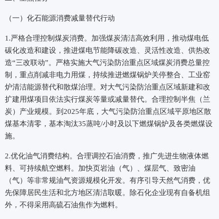
（一）化石能源消费减量替代行动
1.严格合理控制煤炭消费。加强煤炭清洁高效利用，推动煤电低
碳化改造和建设，推进煤电节能降碳改造、灵活性改造、供热改
造“三改联动”。严格实施大气污染防治重点区域煤炭消费总量控
制，重点削减非电力用煤，持续推进燃煤锅炉关停整合、工业窑
炉清洁能源替代和散煤治理。对大气污染防治重点区域新建和改
扩建用煤项目依法实行煤炭等量或减量替代。合理控制半焦（兰
炭）产业规模。到2025年底，大气污染防治重点区域平原地区散
煤基本清零，基本淘汰35蒸吨/小时及以下燃煤锅炉及各类燃煤设
施。
2.优化油气消费结构。合理调控石油消费，推广先进生物液体燃
料、可持续航空燃料。加快页岩油（气）、煤层气、致密油
（气）等非常规油气资源规模化开发。有序引导天然气消费，优
先保障居民生活和北方地区清洁取暖。除石化企业现有自备机组
外，不得采用高硫石油焦作为燃料。