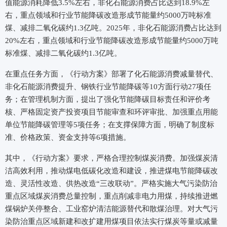
值能源消耗降低3.5%左右，非化石能源消费占比达到18.9%左
右，重点领域和行业节能降碳改造形成节能量约5000万吨标准
煤、减排二氧化碳约1.3亿吨。2025年，非化石能源消费占比达到
20%左右，重点领域和行业节能降碳改造形成节能量约5000万吨
标准煤、减排二氧化碳约1.3亿吨。
在重点任务方面，《行动方案》部署了化石能源消费减量替代、
非化石能源消费提升、钢铁行业节能降碳等10方面行动27项任
务；在管理机制方面，提出了强化节能降碳目标责任和评价考
核、严格固定资产投资项目节能审查和环评审批、加强重点用能
单位节能降碳管理等5项任务；在支撑保障方面，明确了制度标
准、价格政策、资金支持等6项措施。
其中，《行动方案》要求，严格合理控制煤炭消费。加强煤炭清
洁高效利用，推动煤电低碳化改造和建设，推进煤电节能降碳改
造、灵活性改造、供热改造“三改联动”。严格实施大气污染防治
重点区域煤炭消费总量控制，重点削减非电力用煤，持续推进燃
煤锅炉关停整合、工业窑炉清洁能源替代和散煤治理。对大气污
染防治重点区域新建和改扩建用煤项目依法实行煤炭等量或减量