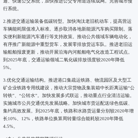
通、快速公交系统，加快推进公交专用道连续成网。完善城市慢
行系统。
2.推进交通运输装备低碳转型。加快淘汰老旧机动车，提高营运
车辆能耗限值准入标准。逐步取消各地新能源汽车购买限制。落
实便利新能源汽车通行等支持政策。推动公共领域车辆电动化，
有序推广新能源中重型货车，发展零排放货运车队。推进老旧运
输船舶报废更新，推动开展沿海内河船舶电气化改造工程试点。
到2025年底，交通运输领域二氧化碳排放强度较2020年降低
5%。
3.优化交通运输结构。推进港口集疏运铁路、物流园区及大型工
矿企业铁路专用线建设，推动大宗货物及集装箱中长距离运输“公
转铁”、“公转水”。加快发展多式联运，推动重点行业清洁运输。
实施城市公共交通优先发展战略。加快城市货运配送绿色低碳、
集约高效发展。到2025年底，铁路和水路货运量分别较2020年增
长10%、12%，铁路单位换算周转量综合能耗较2020年降低
4.5%。