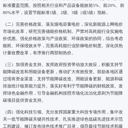
标准覆盖范围。按照相关行业和产品设备能效前5%、前20%、前
80%水平，设置节能标准1级、2级、3级（或5级）指标。
（二）完善价格政策。落实煤电容量电价，深化新能源上网电价
市场化改革，研究完善储能价格机制。严禁对高耗能行业实施电
价优惠。强化价格政策与产业政策、环保政策的协同，综合考虑
能耗、环保绩效水平，完善高耗能行业阶梯电价制度。深化供热
计量收费改革，有序推行两部制热价。
（三）加强资金支持。发挥政府投资带动放大效应，积极支持节
能降碳改造和用能设备更新，推动扩大有效投资。鼓励各地区通
过现有资金渠道，支持节能降碳改造、用能设备更新、能源和碳
排放统计核算能力提升。落实好有利于节能降碳的财税政策。发
挥绿色金融作用，引导金融机构按照市场化法治化原则为节能降
碳项目提供资金支持。
（四）强化科技引领。充分发挥国家重大科技专项作用，集中攻
关一批节能降碳关键共性技术。扎实推进绿色低碳先进技术示范
工程建设。修订发布绿色技术推广目录，倡导最佳节能技术和最