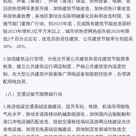
机组、外窗（幕墙）、外墙（屋顶）保温、照明设备、电梯、老
旧供热管网等更新升级，加快建筑节能改造。加快供热计量改造
和按热量收费，各地区要结合实际明确量化目标和改造时限。实
施节能门窗推广行动。到2025年底，完成既有建筑节能改造面积
较2023年增长2亿平方米以上，城市供热管网热损失较2020年降
低2个百分点左右，改造后的居住建筑、公共建筑节能率分别提高
30%、20%。
3.加强建筑运行管理。分批次开展公共建筑和居住建筑节能督查
检查。建立公共建筑运行调适制度，严格公共建筑室内温度控
制。在大型公共建筑中探索推广用电设备智能群控技术，合理调
配用电负荷。
（八）交通运输节能降碳行动
1.推进低碳交通基础设施建设。提升车站、铁路、机场等用能电
气化水平，推动非道路移动机械新能源化，加快国内运输船舶和
港口岸电设施匹配改造。鼓励交通枢纽场站及路网沿线建设光伏
发电设施。加强充电基础设施建设。因地制宜发展城市轨道交