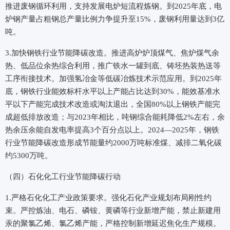
推进废钢循环利用，支持发展电炉短流程炼钢。到2025年底，电
炉钢产量占粗钢总产量比例力争提升至15%，废钢利用量达到3亿
吨。
3.加快钢铁行业节能降碳改造。推进高炉炉顶煤气、焦炉煤气余
热、低品位余热综合利用，推广铁水一罐到底、铸坯热装热送等
工序衔接技术。加强氢冶金等低碳冶炼技术示范应用。到2025年
底，钢铁行业能效标杆水平以上产能占比达到30%，能效基准水
平以下产能完成技术改造或淘汰退出，全国80%以上钢铁产能完
成超低排放改造；与2023年相比，吨钢综合能耗降低2%左右，余
热余压余能自发电率提高3个百分点以上。2024—2025年，钢铁
行业节能降碳改造形成节能量约2000万吨标准煤、减排二氧化碳
约5300万吨。
（四）石化化工行业节能降碳行动
1.严格石化化工产业政策要求。强化石化产业规划布局刚性约
束。严控炼油、电石、磷铵、黄磷等行业新增产能，禁止新建用
汞的聚氯乙烯、氯乙烯产能，严格控制新增延迟焦化生产规模。