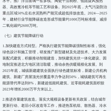
水平。推广浮法玻璃一窑多线、陶瓷干法制粉、低阻旋风预热
器、高效篦冷机等节能工艺和设备。到2025年底，大气污染防治
重点区域50%左右水泥熟料产能完成超低排放改造。2024—2025
年，建材行业节能降碳改造形成节能量约1000万吨标准煤、减排
二氧化碳约2600万吨。
（七）建筑节能降碳行动
1.加快建造方式转型。严格执行建筑节能降碳强制性标准，强化
绿色设计和施工管理，研发推广新型建材及先进技术。大力发展
装配式建筑，积极推动智能建造，加快建筑光伏一体化建设。因
地制宜推进北方地区清洁取暖，推动余热供暖规模化发展。到
2025年底，城镇新建建筑全面执行绿色建筑标准，新建公共机构
建筑、新建厂房屋顶光伏覆盖率力争达到50%，城镇建筑可再生
能源替代率达到8%，新建超低能耗建筑、近零能耗建筑面积较
2023年增长2000万平方米以上。
2.推进存量建筑改造。落实大规模设备更新有关政策，结合城市
更新行动、老旧小区改造等工作，推进热泵机组、散热器、冷水