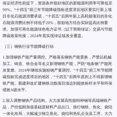
保证经济性前提下，资源条件较好地区的新能源利用率可降低至
90%。“十四五”前三年节能降碳指标进度滞后地区要实行新上项
目非化石能源消费承诺，“十四五”后两年新上高耗能项目的非化
石能源消费比例不得低于20%，鼓励地方结合实际提高比例要
求。加强可再生能源绿色电力证书（以下简称绿证）交易与节能
降碳政策衔接，2024年底实现绿证核发全覆盖。
（三）钢铁行业节能降碳行动
1.加强钢铁产能产量调控。严格落实钢铁产能置换，严禁以机械
加工、铸造、铁合金等名义新增钢铁产能，严防“地条钢”产能死
灰复燃。2024年继续实施粗钢产量调控。“十四五”前三年节能降
碳指标完成进度滞后的地区，“十四五”后两年原则上不得新增钢
铁产能。新建和改扩建钢铁冶炼项目须达到能效标杆水平和环保
绩效A级水平。
2.深入调整钢铁产品结构。大力发展高性能特种钢等高端钢铁产
品，严控低附加值基础原材料产品出口。推行钢铁、焦化、烧结
一体化布局，大幅减少独立焦化、烧结和热轧企业及工序。大力