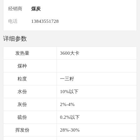
经销商
煤炭
电话
13843551728
详细参数
发热量
3600大卡
煤种
粒度
一三籽
水份
10%以下
灰份
2%-4%
硫份
0.2%以下
挥发份
28%-30%