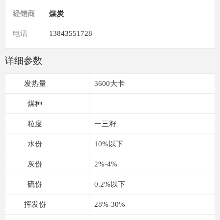
经销商
煤炭
电话
13843551728
详细参数
发热量
3600大卡
煤种
粒度
一三籽
水份
10%以下
灰份
2%-4%
硫份
0.2%以下
挥发份
28%-30%