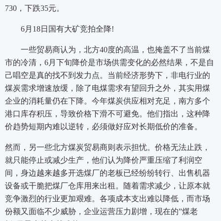
730，下跌35元。
6月18日国有大矿竞拍全降!
一些贸易商认为，北方40度的高温，也掩盖不了当前煤
市的冷清，6月下旬降价是市场供需变化的必然结果，不是自
己唱空是真的找不到发力点。当前经济形势下，非电行业的
煤炭需求增速放缓，除了电煤需求有望回升之外，其实用煤
企业的消耗量仍在下降。今年煤炭供应相对充足，南方多个
港口库存积压，导致价格下滑不可避免。他们指出，这种降
价趋势短期内难以逆转，必须做好应对长期低价的准备。
然而，另一些北方煤炭贸易商则表示担忧。价格无法止跌，
就只能停止或减少生产，他们认为降价严重压缩了利润空
间，身边越来越多开选煤厂的老板已经纷纷转行、出售机器
设备或干脆把煤厂仓库用来出租。随着需求减少，让原本就
竞争激烈的行业更加艰难。各项成本支出难以降低，而市场
份额又面临不少威胁，企业运营压力剧增，现在的”煤老