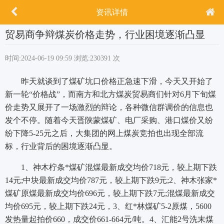
资讯详情
贸易商争辩煤炭价格走势，行业困境逐渐凸显
时间:2024-06-19 09:59
浏览:230391 次
昨天就谈到了煤矿坑口价格正急速下滑，今天又开始了
新一轮“价格战”，而南方和北方煤炭贸易商们针对6月下旬煤
价走势又展开了一场激烈的辩论，各种微信群调价的信息也
发个不停。随着今天晋陕蒙煤矿、电厂采购、港口煤价又纷
纷下降5-25元之后，大集团的网上煤炭竞拍也出现全部流
标，行业背后的困境逐渐凸显。
1、神木柠条*煤矿混煤最新成交均价718元，较上期下跌
14元;中块最新成交均价787元，较上期下跌9元;2、神木张家*
煤矿原煤最新成交均价696元，较上期下跌7元;混煤最新成交
均价695元，较上期下跌24元，3、红*林煤矿5-2原煤，5600
发热量起拍价660，成交价661-664元/吨。4、汇能2号洗末煤