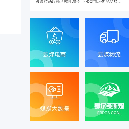
高温拉动煤耗区域性增长 下水煤市场仍呈弱势…